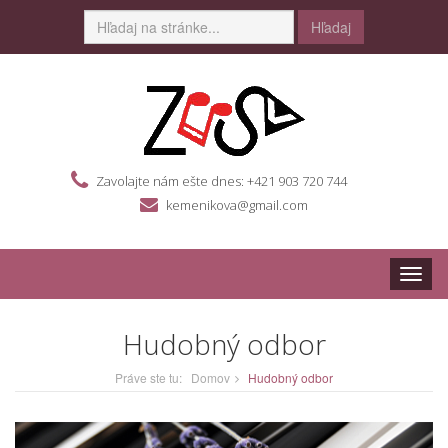
Hľadaj
Zavolajte nám ešte dnes: +421 903 720 744
kemenikova@gmail.com
Toggle
naviga
Hudobný odbor
Práve ste tu:
Domov
Hudobný odbor