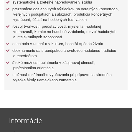
systematické a zreteľné napredovanie v štúdiu
prezentácie dosiahnutých výsledkov na verejných koncertoch,
verejných podujatiach a súťažiach, produkcia koncertných
vystúpení, účasť na hudobných festivaloch
rozvoj tvorivosti, predstavivosti, myslenia, hudobnej
vnímavosti, komlexné hudobné vzdelanie, rozvoj hudobných
a intelektuálnych schopností
orientácia v umení a v kultúre, bohatší spôsob života
oboznámenie sa s európskou a svetovou hudobnou tradíciou
a repertoárom
široké možnosti uplatnenia v záujmovej činnosti,
profesionálna orientácia
možnosť rozšíreného vyučovania pri príprave na stredné a
vysoké školy uemelckého zamerania
Informácie