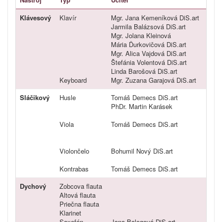
Klávesový
Klavír
Mgr. Jana Kemeníková DiS.art
Jarmila Balázsová DiS.art
Mgr. Jolana Kleinová
Mária Ďurkovičová DiS.art
Mgr. Alica Vajdová DiS.art
Štefánia Volentová DiS.art
Linda Barošová DiS.art
Keyboard
Mgr. Zuzana Garajová DiS.art
Sláčikový
Husle
Tomáš Demecs DiS.art
PhDr. Martin Karásek
Viola
Tomáš Demecs DiS.art
Violončelo
Bohumil Nový DiS.art
Kontrabas
Tomáš Demecs DiS.art
Dychový
Zobcova flauta
Altová flauta
Priečna flauta
Klarinet
Saxofón
Jana Balogová DiS.art