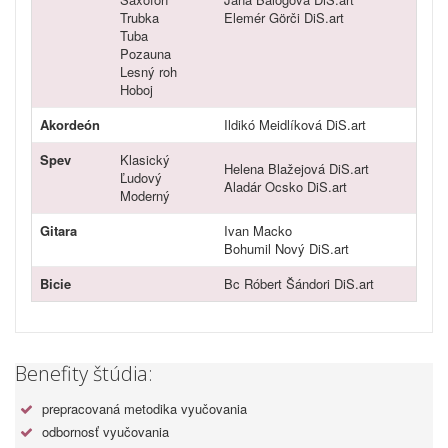
Trubka
Elemér Görči DiS.art
Tuba
Pozauna
Lesný roh
Hoboj
Akordeón
Ildikó Meidlíková DiS.art
Spev
Klasický
Helena Blažejová DiS.art
Ľudový
Aladár Ocsko DiS.art
Moderný
Gitara
Ivan Macko
Bohumil Nový DiS.art
Bicie
Bc Róbert Šándori DiS.art
Benefity štúdia:
prepracovaná metodika vyučovania
odbornosť vyučovania