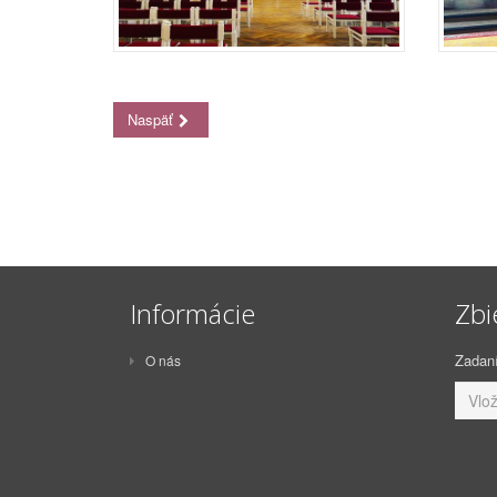
Naspäť
Informácie
Zbi
Zadaní
O nás