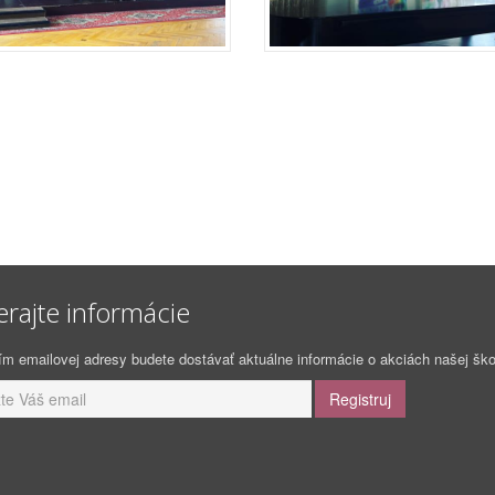
erajte informácie
m emailovej adresy budete dostávať aktuálne informácie o akciách našej ško