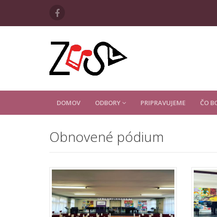
DOMOV
ODBORY
PRIPRAVUJEME
ČO B
Obnovené pódium