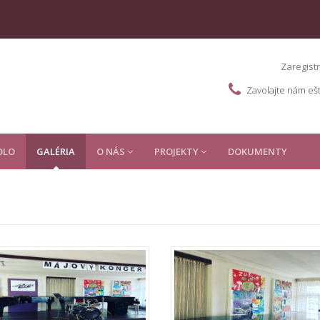
Zaregistr
Zavolajte nám eš
OLO
GALÉRIA
O NÁS
PROJEKTY
DOKUMENTY