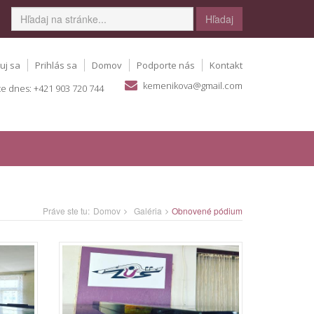
Hľadaj
uj sa
Prihlás sa
Domov
Podporte nás
Kontakt
kemenikova@gmail.com
te dnes: +421 903 720 744
Práve ste tu:
Domov
Galéria
Obnovené pódium