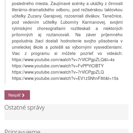
posledného miesta. Zaujímavé scénky a ukážky z činnosti
literárno-dramatického odboru, pod režisérskou taktovkou
učiteľky Zuzany Garajovej, rozosmiali divákov. Tanečnice,
pod vedením učiteľky Ľubomíry Karmanovej, svojimi
rytmickými choreografiami roztlieskali a niektorých
prítomných aj roztancovali. Na záver príjemného
popoludnia žiaci dostali hodnotenie svojho pôsobenia v
umeleckej škole a potešili sa výbornými vysvedčeniami.
Viac z programu si môžete pozrieť vo videách:
https://www.youtube.com/watch?v=7rVlCPgpZLQ&t=4s
https://www.youtube.com/watch?v=FvPPYiCIBTY
https://www.youtube.com/watch?v=7rVlCPgpZLQ
https://www.youtube.com/watch?v=EV1zSNhnF80&t=15s
Naspäť
Ostatné správy
Pripravujeme