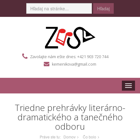
Hľadaj
Zavolajte nám ešte dnes: +421 903 720 744
kemenikova@gmail.com
Toggle
naviga
Triedne prehrávky literárno-
dramatického a tanečného
odboru
Práve ste tu:
Domov
Čo bolo