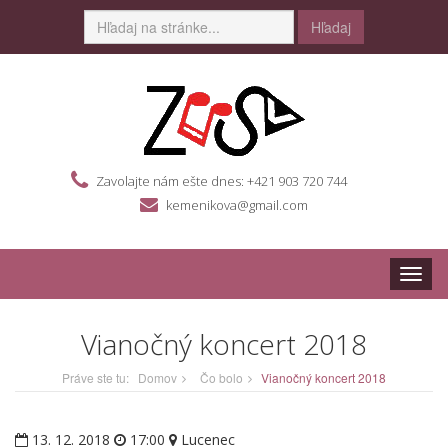
Hľadaj
Zavolajte nám ešte dnes: +421 903 720 744
kemenikova@gmail.com
Toggle
naviga
Vianočný koncert 2018
Práve ste tu:
Domov
Čo bolo
Vianočný koncert 2018
13. 12. 2018
17:00
Lucenec